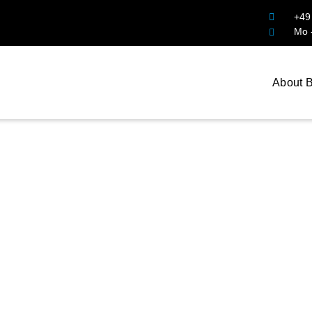
+49
Mo -
About