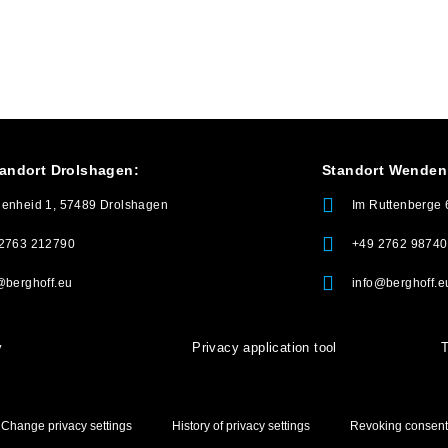
andort Drolshagen:
Standort Wenden
enheid 1, 57489 Drolshagen
Im Ruttenberge
2763 212790
+49 2762 98740
@berghoff.eu
info@berghoff.e
y
Privacy application tool
T
Change privacy settings
History of privacy settings
Revoking consent